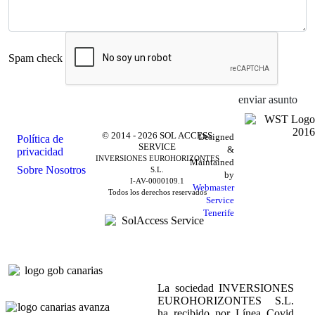
Spam check
enviar asunto
© 2014 - 2026 SOL ACCESS
Designed
Política de
SERVICE
&
privacidad
INVERSIONES EUROHORIZONTES
Maintained
Sobre Nosotros
S.L.
by
I-AV-0000109.1
Webmaster
Todos los derechos reservados
Service
Tenerife
La sociedad INVERSIONES
EUROHORIZONTES S.L.
ha recibido por Línea Covid